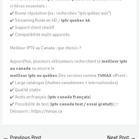
critères essentiels :
✔️ Bonne réputation (ex : recherches “iptv québec avis”)
✔️ Streaming fluide en HD /
iptv quebec 4k
✔️ Support client réactif
✔️ Compatibilité multi-appareils
Meilleur IPTV au Canada : que choisir ?
Aujourd’hui, plusieurs utilisateurs recherchent le
meilleur iptv
au canada
ou encore le
meilleur iptv au québec
.Des services comme
TVMAX
offrent :
✔️ Large catalogue (chaînes canadiennes + internationales)
✔️ Qualité stable
✔️ Accès en français (
iptv canada français
)
✔️ Possibilité de test (
iptv canada test / essai gratuit
)👉
Découvrir :
https://tvmax.ca
←
Previous Post
Next Post
→