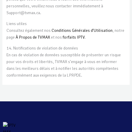
personnelles, veuillez nous contacter immédiatement à
Support@tvmax.ca.
Liens utiles
Consultez également nos
Conditions Générales d’Utilisation
, notre
page
À Propos de TVMAX
et nos
forfaits IPTV
.
14. Notifications de violation de données
En cas de violation de données susceptible de présenter un risque
pour vos droits et libertés, TVMAX s’engage à vous en informer
dans les meilleurs délais et à notifier les autorités compétentes
conformément aux exigences de la LPRPDE.